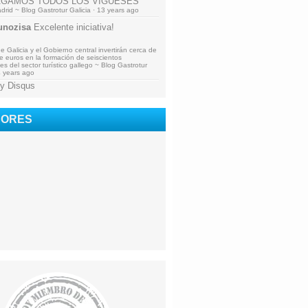
AGAMOS TODOS LOS VIGUESES
drid ~ Blog Gastrotur Galicia
·
13 years ago
nozisa
Excelente iniciativa!
 Galicia y el Gobierno central invertirán cerca de
de euros en la formación de seiscientos
es del sector turístico gallego ~ Blog Gastrotur
 years ago
y Disqus
DORES