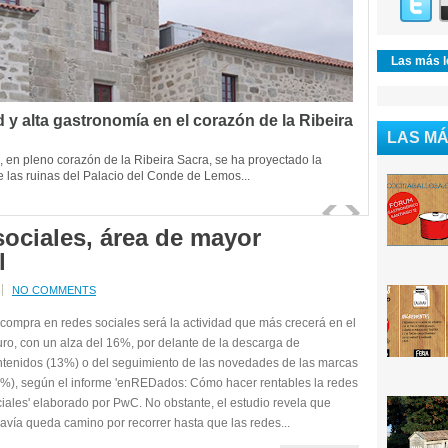
Las más l
 y alta gastronomía en el corazón de la Ribeira
LAS MÁ
, en pleno corazón de la Ribeira Sacra, se ha proyectado la
e las ruinas del Palacio del Conde de Lemos...
ociales, área de mayor
l
NO COMMENTS
compra en redes sociales será la actividad que más crecerá en el
uro, con un alza del 16%, por delante de la descarga de
ntenidos (13%) o del seguimiento de las novedades de las marcas
1%), según el informe 'enREDados: Cómo hacer rentables la redes
iales' elaborado por PwC. No obstante, el estudio revela que
avía queda camino por recorrer hasta que las redes...