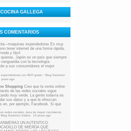
 COCINA GALLEGA
OS COMENTARIOS
ola---maquinas expendedoras
Es muy
eno tener internet de una forma rápida,
moda y fácil
 quieras, Japón es un país que siempre
a vanguardia con la tecnología
ole a sus consumidores el mejor
expendedoras con Wi-Fi gratis ~ Blog Gastrotur
 years ago
no Shopping
Creo que la venta online
través de las redes sociales sigue
tando muy verde. La gente todavía es
 dar sus datos y a que le ofrezcan
s en, por ejemplo, Facebook. Si que
.
en redes sociales, área de mayor crecimiento
 Blog Gastrotur Galicia
·
13 years ago
RANMERA3
UN AUTENTICO
CADILLO DE MIERDA QUE