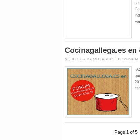
sec
Gal
Ind
For
Cocinagallega.es en 
MIÉRCOLES, MARZO 14, 2012
COMUNICAC
Aqu
que
20
ca
Page 1 of 5