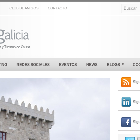
CLUB DE AMIGOS
CONTACTO
»
ING
REDES SOCIALES
EVENTOS
NEWS
BLOGS
CO
Síg
Síg
Síg