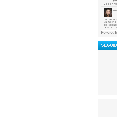
P
Vigo en Ma
mu
La Xunta de
un millón 
profesional
Galicia
·
14
Powered b
SEGUI