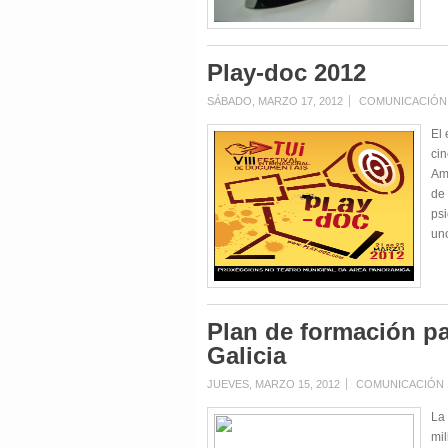
Play-doc 2012
SÁBADO, MARZO 17, 2012
COMUNICACIÓN
El 
cin
Amb
de 
ps
uno
Plan de formación par
Galicia
JUEVES, MARZO 15, 2012
COMUNICACIÓN
La 
mil