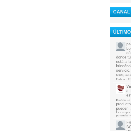
CANAL
ÚLTIM
pa
bu
có
donde tú
está a l
brindánd
servicio.
Mรกquinas 
Galicia
·
13
Vi
a 
es
reacia a
producto
pueden..
La compra 
potencial ~
F
BO