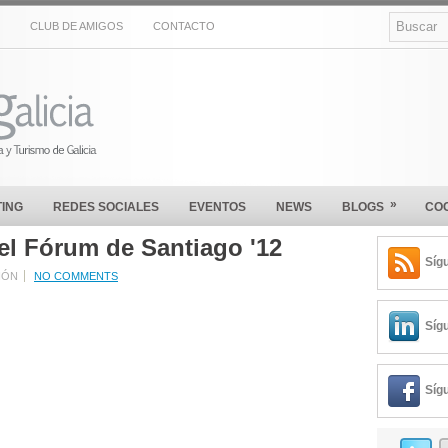
CLUB DE AMIGOS
CONTACTO
»
ING
REDES SOCIALES
EVENTOS
NEWS
BLOGS
CO
el Fórum de Santiago '12
Síg
IÓN
NO COMMENTS
Síg
Síg