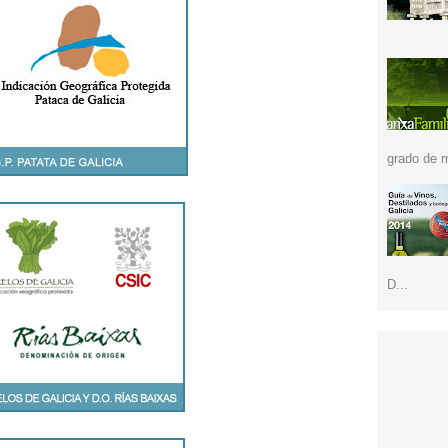
grado de m
D...