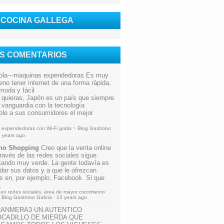
 COCINA GALLEGA
OS COMENTARIOS
ola---maquinas expendedoras
Es muy
eno tener internet de una forma rápida,
moda y fácil
 quieras, Japón es un país que siempre
a vanguardia con la tecnología
ole a sus consumidores el mejor
expendedoras con Wi-Fi gratis ~ Blog Gastrotur
 years ago
no Shopping
Creo que la venta online
través de las redes sociales sigue
tando muy verde. La gente todavía es
 dar sus datos y a que le ofrezcan
s en, por ejemplo, Facebook. Si que
.
en redes sociales, área de mayor crecimiento
 Blog Gastrotur Galicia
·
13 years ago
RANMERA3
UN AUTENTICO
CADILLO DE MIERDA QUE