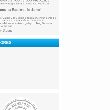
AGAMOS TODOS LOS VIGUESES
drid ~ Blog Gastrotur Galicia
·
13 years ago
nozisa
Excelente iniciativa!
 Galicia y el Gobierno central invertirán cerca de
de euros en la formación de seiscientos
es del sector turístico gallego ~ Blog Gastrotur
 years ago
y Disqus
DORES