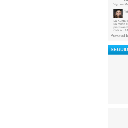
P
Vigo en Ma
mu
La Xunta de
un millón 
profesional
Galicia
·
14
Powered b
SEGUI