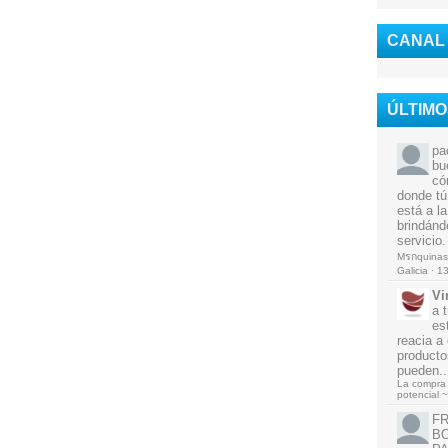
CANAL
ÚLTIM
pa
bu
có
donde tú
está a l
brindánd
servicio.
Mรกquinas 
Galicia
·
13
Vi
a 
es
reacia a
producto
pueden..
La compra 
potencial ~
F
BO